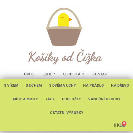
ÚVOD
ESHOP
CERTIFIKÁTY
KONTAKT
S VÍKEM
S UCHEM
S DVĚMA UCHY
NA PRÁDLO
NA DŘEVO
MÍSY A MISKY
TÁCY
PODLOŽKY
VÁNOČNÍ OZDOBY
OSTATNÍ VÝROBKY
0
0
Kč