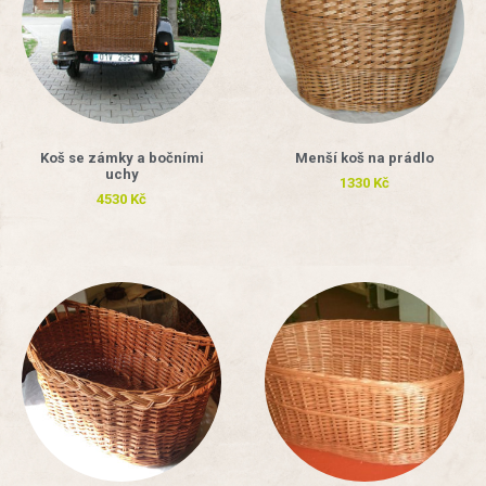
Koš se zámky a bočními
Menší koš na prádlo
uchy
1330
Kč
4530
Kč