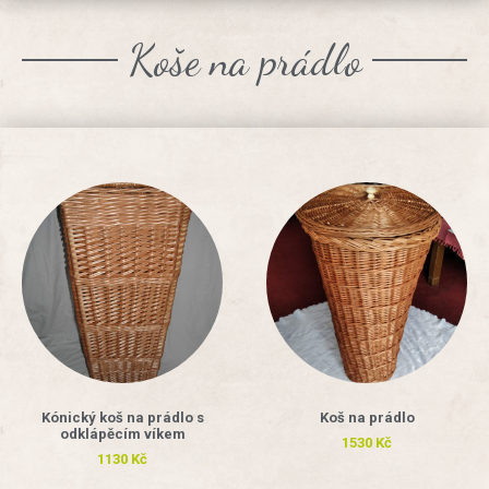
Koše na prádlo
Kónický koš na prádlo s
Koš na prádlo
odklápěcím víkem
1530
Kč
1130
Kč