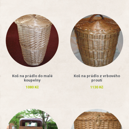
Koš na prádlo do malé
Koš na prádlo z vrbového
koupelny
proutí
1080
Kč
1130
Kč