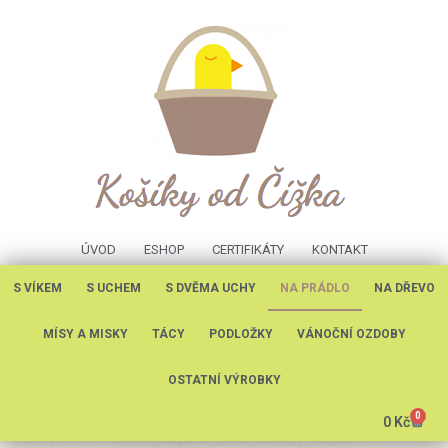
ÚVOD
ESHOP
CERTIFIKÁTY
KONTAKT
S VÍKEM
S UCHEM
S DVĚMA UCHY
NA PRÁDLO
NA DŘEVO
MÍSY A MISKY
TÁCY
PODLOŽKY
VÁNOČNÍ OZDOBY
OSTATNÍ VÝROBKY
0
0
Kč