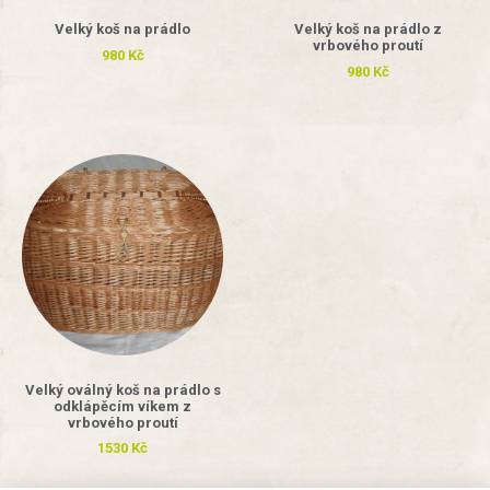
Velký koš na prádlo
Velký koš na prádlo z
vrbového proutí
980
Kč
980
Kč
Velký oválný koš na prádlo s
odklápěcím víkem z
vrbového proutí
1530
Kč