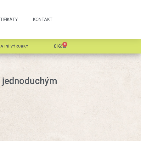
TIFIKÁTY
KONTAKT
0
0
Kč
ATNÍ VÝROBKY
s jednoduchým