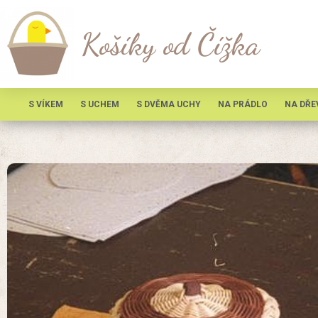
Košíky od Čížka
S VÍKEM
S UCHEM
S DVĚMA UCHY
NA PRÁDLO
NA DŘE