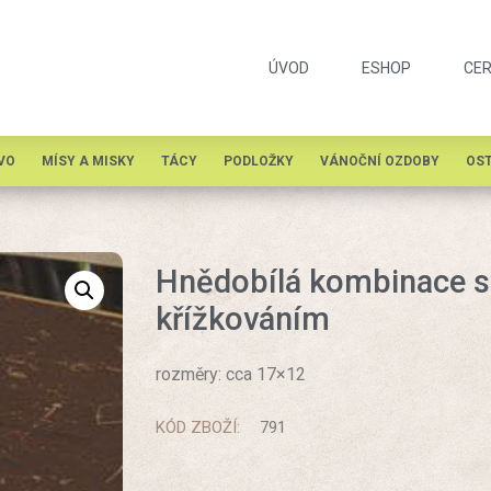
ÚVOD
ESHOP
CER
VO
MÍSY A MISKY
TÁCY
PODLOŽKY
VÁNOČNÍ OZDOBY
OST
Hnědobílá kombinace 
křížkováním
rozměry: cca 17×12
KÓD ZBOŽÍ:
791