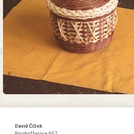
David Čížek
Ringhofferova 957