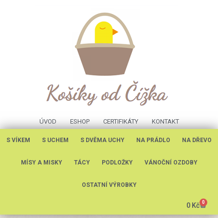
ÚVOD
ESHOP
CERTIFIKÁTY
KONTAKT
S VÍKEM
S UCHEM
S DVĚMA UCHY
NA PRÁDLO
NA DŘEVO
MÍSY A MISKY
TÁCY
PODLOŽKY
VÁNOČNÍ OZDOBY
OSTATNÍ VÝROBKY
0
0
Kč