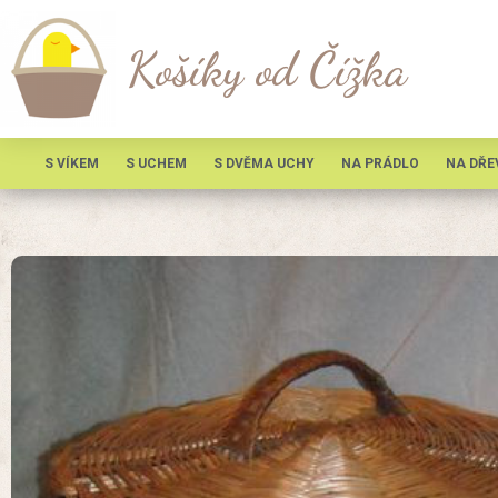
Košíky od Čížka
S VÍKEM
S UCHEM
S DVĚMA UCHY
NA PRÁDLO
NA DŘE