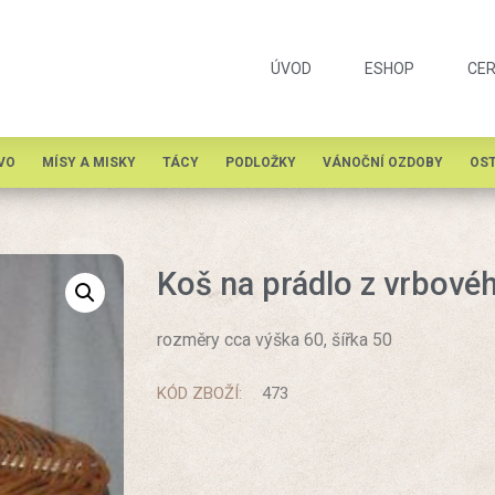
ÚVOD
ESHOP
CER
VO
MÍSY A MISKY
TÁCY
PODLOŽKY
VÁNOČNÍ OZDOBY
OST
Koš na prádlo z vrbové
rozměry cca výška 60, šířka 50
KÓD ZBOŽÍ:
473