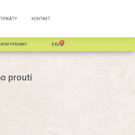
TIFIKÁTY
KONTAKT
0
0
Kč
ATNÍ VÝROBKY
ho proutí