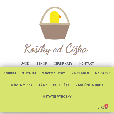
ÚVOD
ESHOP
CERTIFIKÁTY
KONTAKT
S VÍKEM
S UCHEM
S DVĚMA UCHY
NA PRÁDLO
NA DŘEVO
MÍSY A MISKY
TÁCY
PODLOŽKY
VÁNOČNÍ OZDOBY
OSTATNÍ VÝROBKY
0
0
Kč