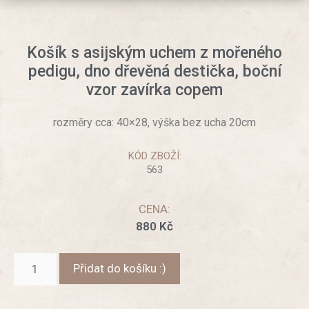
Košík s asijským uchem z mořeného
pedigu, dno dřevěná destička, boční
vzor zavírka copem
rozměry cca: 40×28, výška bez ucha 20cm
KÓD ZBOŽÍ:
563
CENA:
880
Kč
Přidat do košíku :)