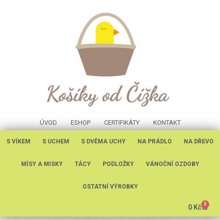
ÚVOD
ESHOP
CERTIFIKÁTY
KONTAKT
S VÍKEM
S UCHEM
S DVĚMA UCHY
NA PRÁDLO
NA DŘEVO
MÍSY A MISKY
TÁCY
PODLOŽKY
VÁNOČNÍ OZDOBY
OSTATNÍ VÝROBKY
0
0
Kč