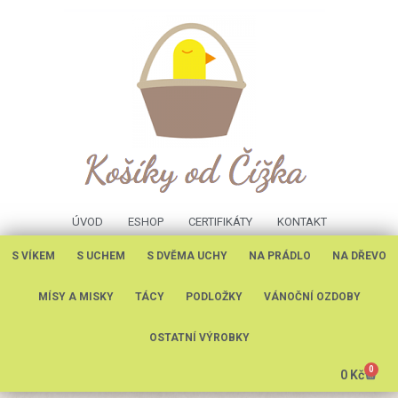
ÚVOD
ESHOP
CERTIFIKÁTY
KONTAKT
S VÍKEM
S UCHEM
S DVĚMA UCHY
NA PRÁDLO
NA DŘEVO
MÍSY A MISKY
TÁCY
PODLOŽKY
VÁNOČNÍ OZDOBY
OSTATNÍ VÝROBKY
0
0
Kč