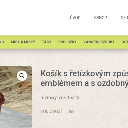
ÚVOD
ESHOP
CER
VO
MÍSY A MISKY
TÁCY
PODLOŽKY
VÁNOČNÍ OZDOBY
OST
Košík s řetízkovým způ
emblémem a s ozdobn
rozměry: cca 16×13
KÓD ZBOŽÍ:
769