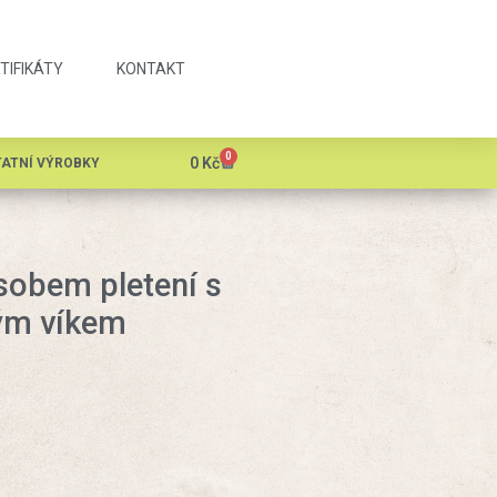
TIFIKÁTY
KONTAKT
0
0
Kč
ATNÍ VÝROBKY
sobem pletení s
ým víkem