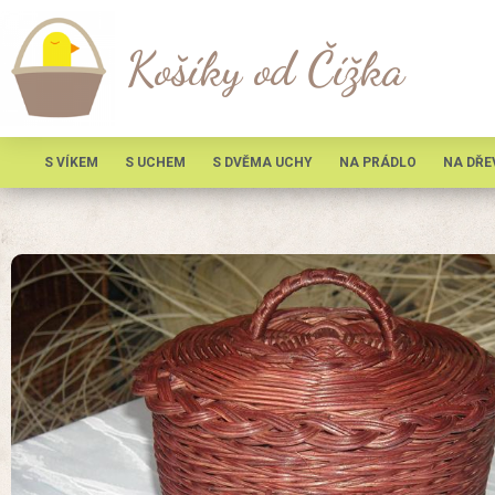
Košíky od Čížka
S VÍKEM
S UCHEM
S DVĚMA UCHY
NA PRÁDLO
NA DŘE