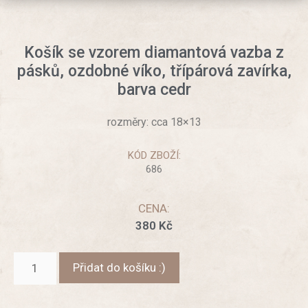
Košík se vzorem diamantová vazba z
pásků, ozdobné víko, třípárová zavírka,
barva cedr
rozměry: cca 18×13
KÓD ZBOŽÍ:
686
CENA:
380
Kč
Přidat do košíku :)