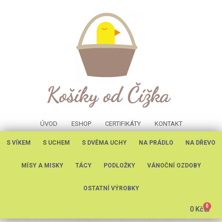
ÚVOD
ESHOP
CERTIFIKÁTY
KONTAKT
S VÍKEM
S UCHEM
S DVĚMA UCHY
NA PRÁDLO
NA DŘEVO
MÍSY A MISKY
TÁCY
PODLOŽKY
VÁNOČNÍ OZDOBY
OSTATNÍ VÝROBKY
0
0
Kč