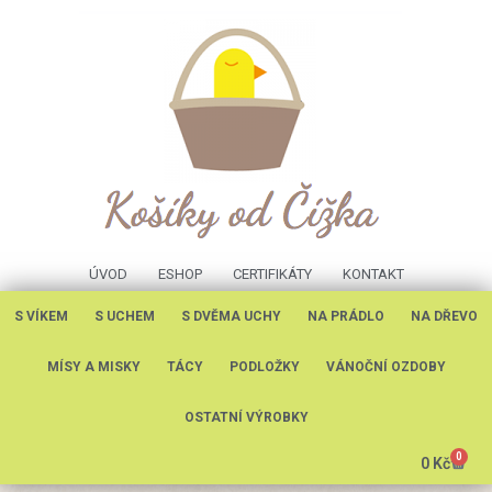
ÚVOD
ESHOP
CERTIFIKÁTY
KONTAKT
S VÍKEM
S UCHEM
S DVĚMA UCHY
NA PRÁDLO
NA DŘEVO
MÍSY A MISKY
TÁCY
PODLOŽKY
VÁNOČNÍ OZDOBY
OSTATNÍ VÝROBKY
0
0
Kč