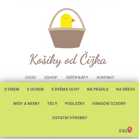
ÚVOD
ESHOP
CERTIFIKÁTY
KONTAKT
S VÍKEM
S UCHEM
S DVĚMA UCHY
NA PRÁDLO
NA DŘEVO
MÍSY A MISKY
TÁCY
PODLOŽKY
VÁNOČNÍ OZDOBY
OSTATNÍ VÝROBKY
0
0
Kč