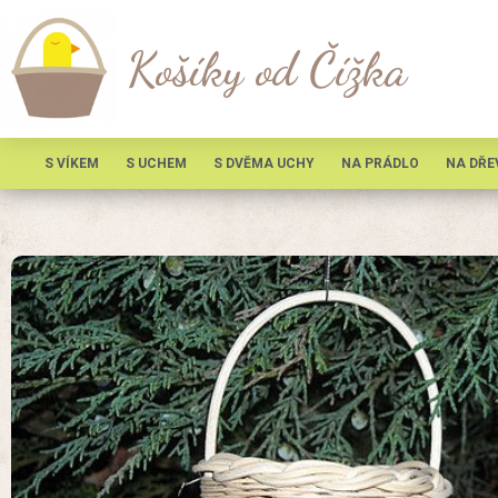
Košíky od Čížka
S VÍKEM
S UCHEM
S DVĚMA UCHY
NA PRÁDLO
NA DŘE