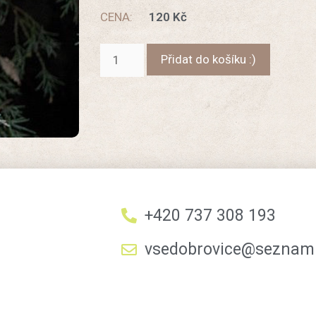
CENA:
120
Kč
Přidat do košíku :)
+420 737 308 193
vsedobrovice@seznam