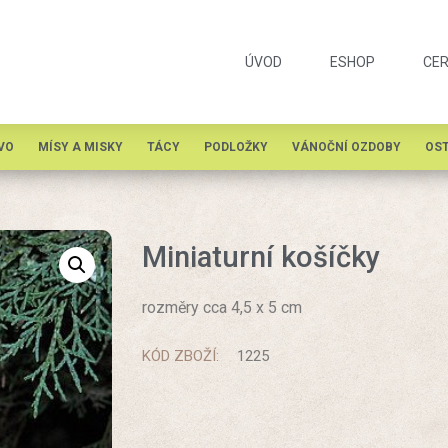
ÚVOD
ESHOP
CER
VO
MÍSY A MISKY
TÁCY
PODLOŽKY
VÁNOČNÍ OZDOBY
OST
Miniaturní košíčky
rozměry cca 4,5 x 5 cm
KÓD ZBOŽÍ:
1225