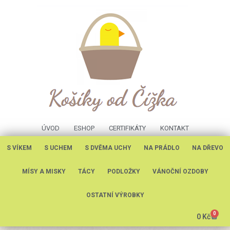
ÚVOD
ESHOP
CERTIFIKÁTY
KONTAKT
S VÍKEM
S UCHEM
S DVĚMA UCHY
NA PRÁDLO
NA DŘEVO
MÍSY A MISKY
TÁCY
PODLOŽKY
VÁNOČNÍ OZDOBY
OSTATNÍ VÝROBKY
0
0
Kč