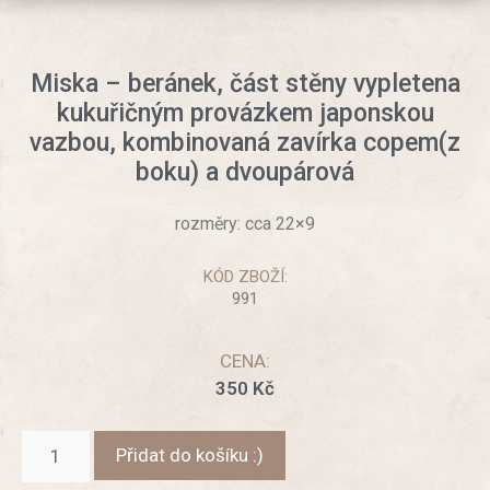
Miska – beránek, část stěny vypletena
kukuřičným provázkem japonskou
vazbou, kombinovaná zavírka copem(z
boku) a dvoupárová
rozměry: cca 22×9
KÓD ZBOŽÍ:
991
CENA:
350
Kč
Přidat do košíku :)