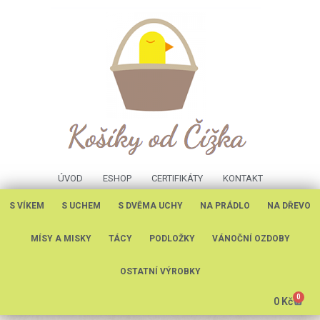
ÚVOD
ESHOP
CERTIFIKÁTY
KONTAKT
S VÍKEM
S UCHEM
S DVĚMA UCHY
NA PRÁDLO
NA DŘEVO
MÍSY A MISKY
TÁCY
PODLOŽKY
VÁNOČNÍ OZDOBY
OSTATNÍ VÝROBKY
0
0
Kč