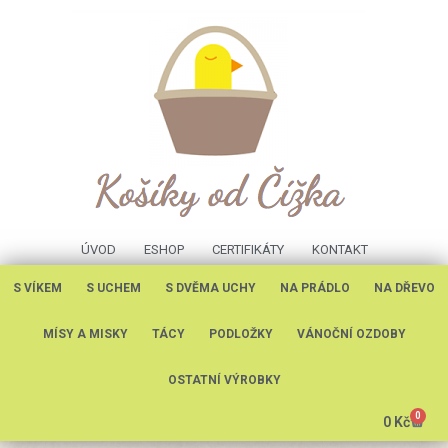
ÚVOD
ESHOP
CERTIFIKÁTY
KONTAKT
S VÍKEM
S UCHEM
S DVĚMA UCHY
NA PRÁDLO
NA DŘEVO
MÍSY A MISKY
TÁCY
PODLOŽKY
VÁNOČNÍ OZDOBY
OSTATNÍ VÝROBKY
0
0
Kč