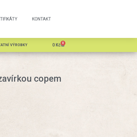
TIFIKÁTY
KONTAKT
0
0
Kč
ATNÍ VÝROBKY
 zavírkou copem