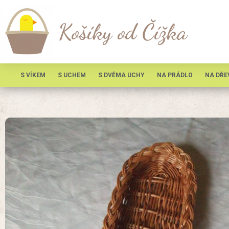
Košíky od Čížka
S VÍKEM
S UCHEM
S DVĚMA UCHY
NA PRÁDLO
NA DŘE