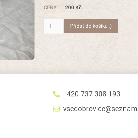
CENA:
200
Kč
Přidat do košíku :)
+420 737 308 193
vsedobrovice@seznam