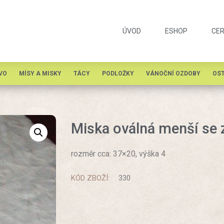
ÚVOD
ESHOP
CER
VO
MÍSY A MISKY
TÁCY
PODLOŽKY
VÁNOČNÍ OZDOBY
OST
Miska oválná menší se
rozměr cca: 37×20, výška 4
KÓD ZBOŽÍ:
330