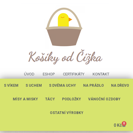
ÚVOD
ESHOP
CERTIFIKÁTY
KONTAKT
S VÍKEM
S UCHEM
S DVĚMA UCHY
NA PRÁDLO
NA DŘEVO
MÍSY A MISKY
TÁCY
PODLOŽKY
VÁNOČNÍ OZDOBY
OSTATNÍ VÝROBKY
0
0
Kč