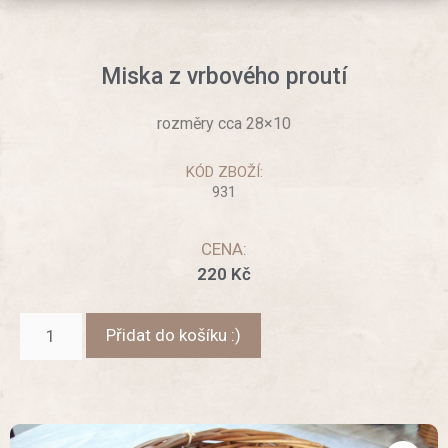
Miska z vrbového proutí
rozměry cca 28×10
KÓD ZBOŽÍ:
931
CENA:
220
Kč
Přidat do košíku :)