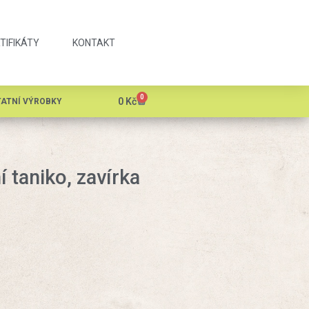
TIFIKÁTY
KONTAKT
0
0
Kč
ATNÍ VÝROBKY
 taniko, zavírka