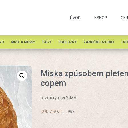
ÚVOD
ESHOP
CER
VO
MÍSY A MISKY
TÁCY
PODLOŽKY
VÁNOČNÍ OZDOBY
OST
Miska způsobem pletení
copem
rozměry cca 24×8
KÓD ZBOŽÍ:
962