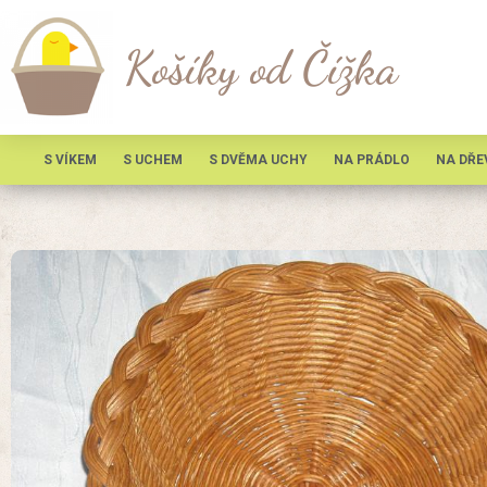
Košíky od Čížka
S VÍKEM
S UCHEM
S DVĚMA UCHY
NA PRÁDLO
NA DŘE