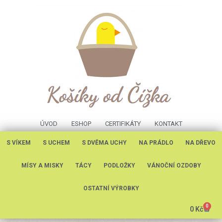
ÚVOD
ESHOP
CERTIFIKÁTY
KONTAKT
S VÍKEM
S UCHEM
S DVĚMA UCHY
NA PRÁDLO
NA DŘEVO
MÍSY A MISKY
TÁCY
PODLOŽKY
VÁNOČNÍ OZDOBY
OSTATNÍ VÝROBKY
0
0
Kč