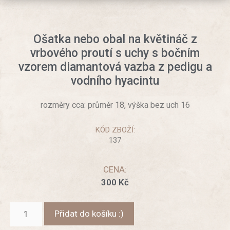
Ošatka nebo obal na květináč z
vrbového proutí s uchy s bočním
vzorem diamantová vazba z pedigu a
vodního hyacintu
rozměry cca: průměr 18, výška bez uch 16
KÓD ZBOŽÍ:
137
CENA:
300
Kč
Přidat do košíku :)