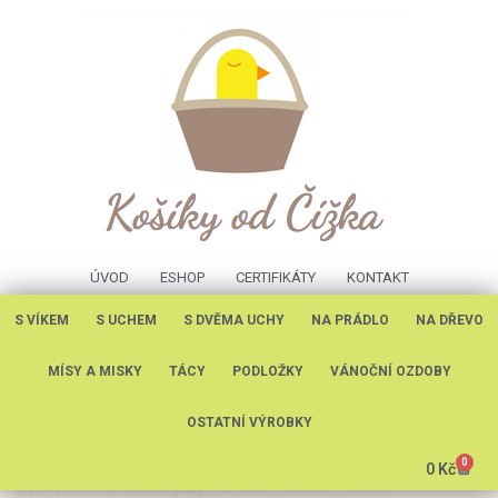
ÚVOD
ESHOP
CERTIFIKÁTY
KONTAKT
S VÍKEM
S UCHEM
S DVĚMA UCHY
NA PRÁDLO
NA DŘEVO
MÍSY A MISKY
TÁCY
PODLOŽKY
VÁNOČNÍ OZDOBY
OSTATNÍ VÝROBKY
0
0
Kč