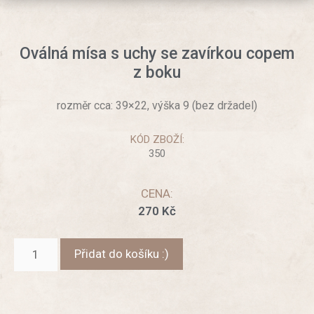
Oválná mísa s uchy se zavírkou copem
z boku
rozměr cca: 39×22, výška 9 (bez držadel)
KÓD ZBOŽÍ:
350
CENA:
270
Kč
Přidat do košíku :)