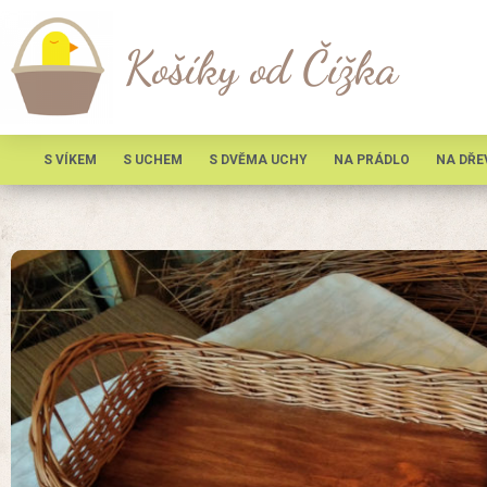
Košíky od Čížka
S VÍKEM
S UCHEM
S DVĚMA UCHY
NA PRÁDLO
NA DŘE