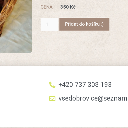
CENA:
350
Kč
Přidat do košíku :)
+420 737 308 193
vsedobrovice@seznam