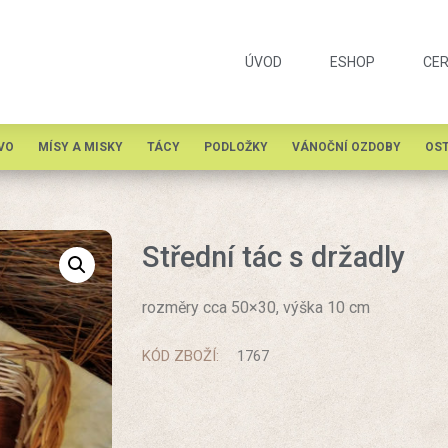
ÚVOD
ESHOP
CER
VO
MÍSY A MISKY
TÁCY
PODLOŽKY
VÁNOČNÍ OZDOBY
OST
Střední tác s držadly
rozměry cca 50×30, výška 10 cm
KÓD ZBOŽÍ:
1767