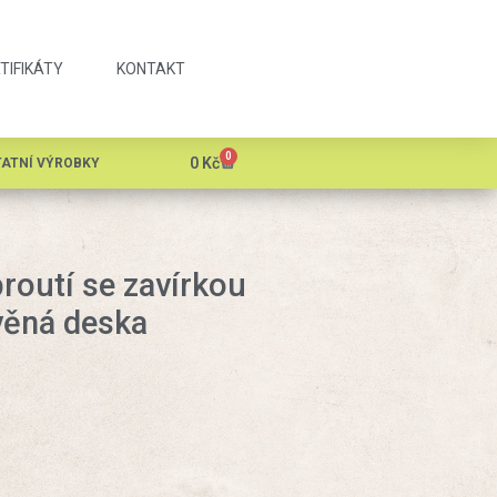
TIFIKÁTY
KONTAKT
0
0
Kč
ATNÍ VÝROBKY
routí se zavírkou
věná deska