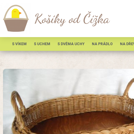
Košíky od Čížka
S VÍKEM
S UCHEM
S DVĚMA UCHY
NA PRÁDLO
NA DŘE