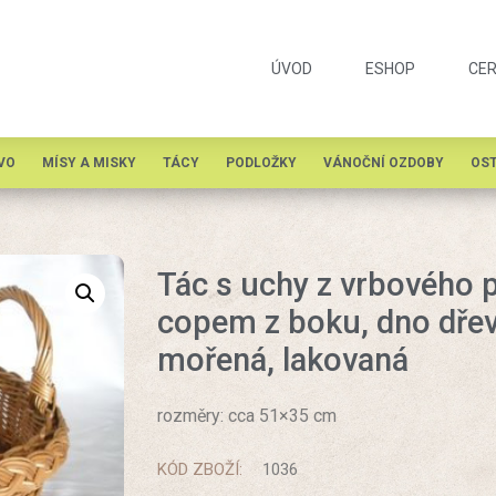
ÚVOD
ESHOP
CER
VO
MÍSY A MISKY
TÁCY
PODLOŽKY
VÁNOČNÍ OZDOBY
OST
Tác s uchy z vrbového p
copem z boku, dno dře
mořená, lakovaná
rozměry: cca 51×35 cm
KÓD ZBOŽÍ:
1036