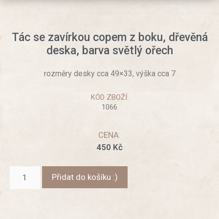
Tác se zavírkou copem z boku, dřevěná
deska, barva světlý ořech
rozměry desky cca 49×33, výška cca 7
KÓD ZBOŽÍ:
1066
CENA:
450
Kč
Přidat do košíku :)