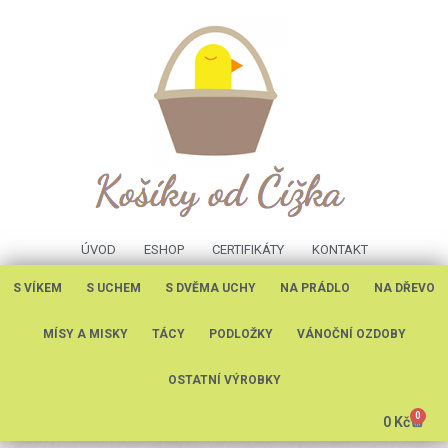
ÚVOD
ESHOP
CERTIFIKÁTY
KONTAKT
S VÍKEM
S UCHEM
S DVĚMA UCHY
NA PRÁDLO
NA DŘEVO
MÍSY A MISKY
TÁCY
PODLOŽKY
VÁNOČNÍ OZDOBY
OSTATNÍ VÝROBKY
0
0
Kč