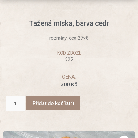
Tažená miska, barva cedr
rozměry: cca 27×8
KÓD ZBOŽÍ:
995
CENA:
300
Kč
Přidat do košíku :)