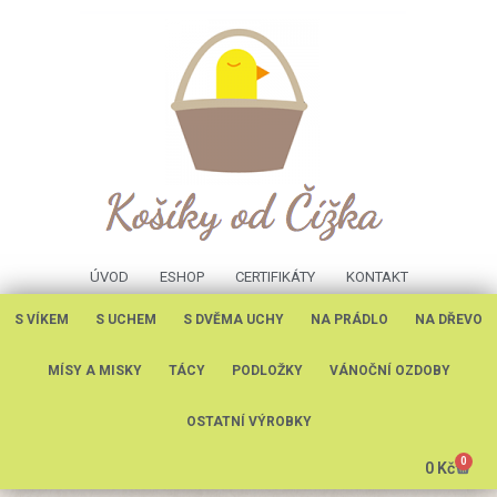
ÚVOD
ESHOP
CERTIFIKÁTY
KONTAKT
S VÍKEM
S UCHEM
S DVĚMA UCHY
NA PRÁDLO
NA DŘEVO
MÍSY A MISKY
TÁCY
PODLOŽKY
VÁNOČNÍ OZDOBY
OSTATNÍ VÝROBKY
0
0
Kč