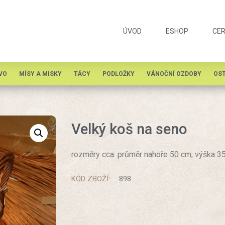
ÚVOD
ESHOP
CER
VO
MÍSY A MISKY
TÁCY
PODLOŽKY
VÁNOČNÍ OZDOBY
OST
Velký koš na seno
rozměry cca: průměr nahoře 50 cm, výška 3
KÓD ZBOŽÍ:
898