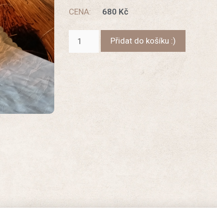
CENA:
680
Kč
Přidat do košíku :)