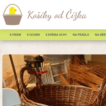
Košíky od Čížka
S VÍKEM
S UCHEM
S DVĚMA UCHY
NA PRÁDLO
NA DŘE