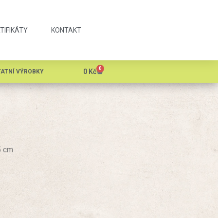
TIFIKÁTY
KONTAKT
0
0
Kč
ATNÍ VÝROBKY
5 cm