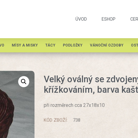
ÚVOD
ESHOP
CER
VO
MÍSY A MISKY
TÁCY
PODLOŽKY
VÁNOČNÍ OZDOBY
OST
Velký oválný se zdvoj
křížkováním, barva kaš
při rozměrech cca 27x18x10
KÓD ZBOŽÍ:
738