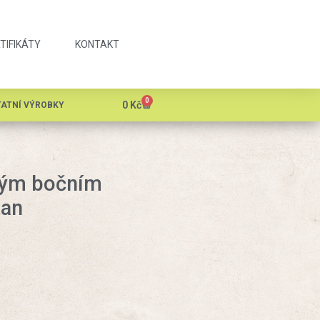
TIFIKÁTY
KONTAKT
0
0
Kč
ATNÍ VÝROBKY
eným bočním
tan