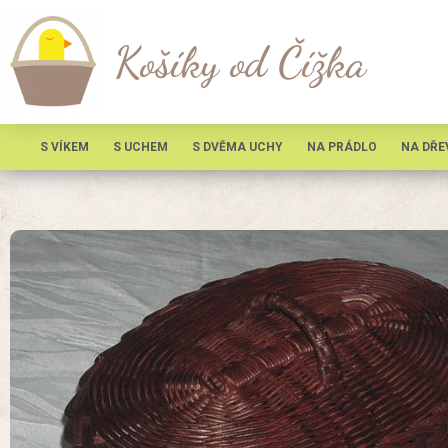
Košíky od Čížka
S VÍKEM
S UCHEM
S DVĚMA UCHY
NA PRÁDLO
NA DŘE