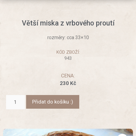
Větší miska z vrbového proutí
rozměry: cca 33×10
KÓD ZBOŽÍ:
943
CENA:
230
Kč
Přidat do košíku :)