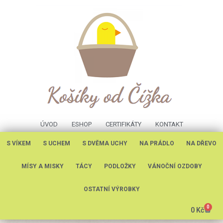
ÚVOD
ESHOP
CERTIFIKÁTY
KONTAKT
S VÍKEM
S UCHEM
S DVĚMA UCHY
NA PRÁDLO
NA DŘEVO
MÍSY A MISKY
TÁCY
PODLOŽKY
VÁNOČNÍ OZDOBY
OSTATNÍ VÝROBKY
0
0
Kč