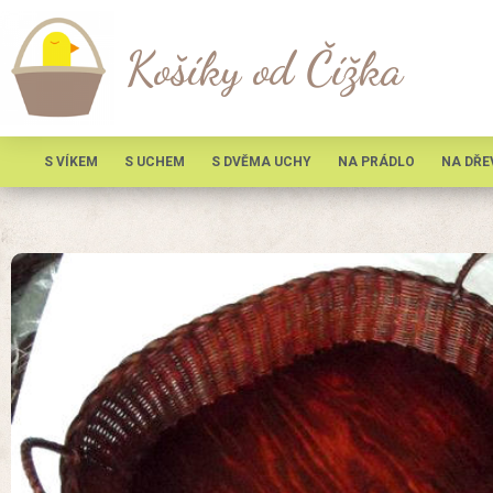
Košíky od Čížka
S VÍKEM
S UCHEM
S DVĚMA UCHY
NA PRÁDLO
NA DŘE