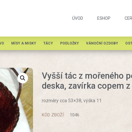
ÚVOD
ESHOP
CER
VO
MÍSY A MISKY
TÁCY
PODLOŽKY
VÁNOČNÍ OZDOBY
OST
Vyšší tác z mořeného p
deska, zavírka copem z
rozměry cca 53×38, výška 11
KÓD ZBOŽÍ:
1046