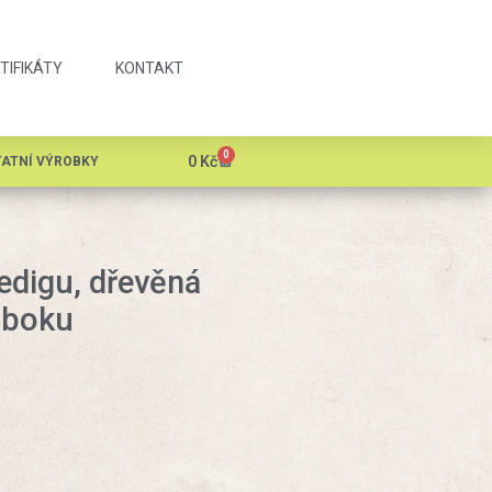
TIFIKÁTY
KONTAKT
0
0
Kč
ATNÍ VÝROBKY
edigu, dřevěná
 boku