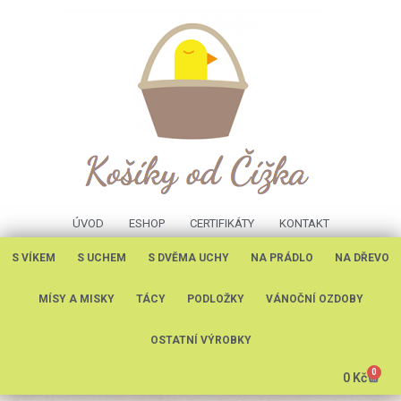
ÚVOD
ESHOP
CERTIFIKÁTY
KONTAKT
S VÍKEM
S UCHEM
S DVĚMA UCHY
NA PRÁDLO
NA DŘEVO
MÍSY A MISKY
TÁCY
PODLOŽKY
VÁNOČNÍ OZDOBY
OSTATNÍ VÝROBKY
0
0
Kč