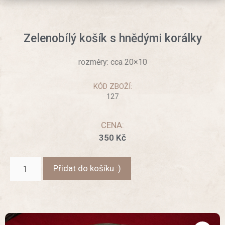
Zelenobílý košík s hnědými korálky
rozměry: cca 20×10
KÓD ZBOŽÍ:
127
CENA:
350
Kč
Přidat do košíku :)