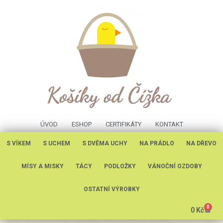
ÚVOD
ESHOP
CERTIFIKÁTY
KONTAKT
S VÍKEM
S UCHEM
S DVĚMA UCHY
NA PRÁDLO
NA DŘEVO
MÍSY A MISKY
TÁCY
PODLOŽKY
VÁNOČNÍ OZDOBY
OSTATNÍ VÝROBKY
0
0
Kč