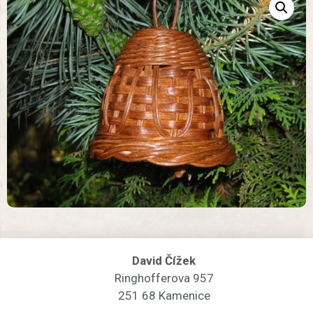
David Čížek
Ringhofferova 957
251 68 Kamenice