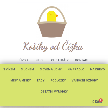
ÚVOD
ESHOP
CERTIFIKÁTY
KONTAKT
S VÍKEM
S UCHEM
S DVĚMA UCHY
NA PRÁDLO
NA DŘEVO
MÍSY A MISKY
TÁCY
PODLOŽKY
VÁNOČNÍ OZDOBY
OSTATNÍ VÝROBKY
0
0
Kč