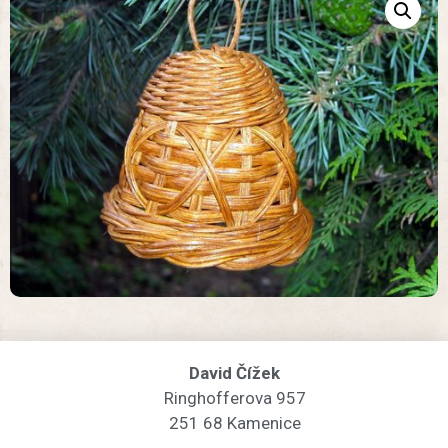
David Čížek
Ringhofferova 957
251 68 Kamenice