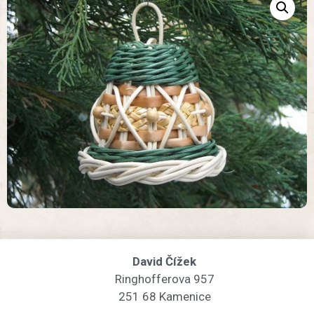
David Čížek
Ringhofferova 957
251 68 Kamenice