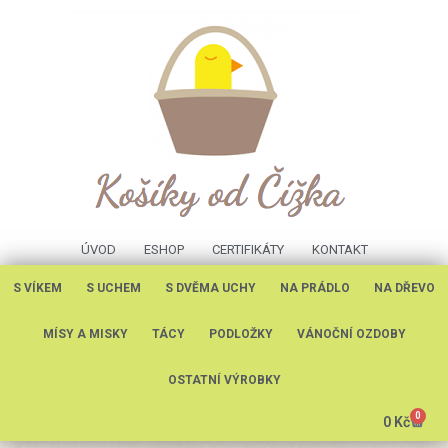
ÚVOD
ESHOP
CERTIFIKÁTY
KONTAKT
S VÍKEM
S UCHEM
S DVĚMA UCHY
NA PRÁDLO
NA DŘEVO
MÍSY A MISKY
TÁCY
PODLOŽKY
VÁNOČNÍ OZDOBY
OSTATNÍ VÝROBKY
0
0
Kč