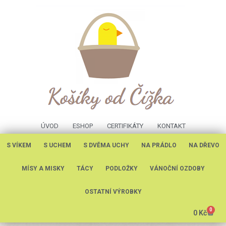
ÚVOD
ESHOP
CERTIFIKÁTY
KONTAKT
S VÍKEM
S UCHEM
S DVĚMA UCHY
NA PRÁDLO
NA DŘEVO
MÍSY A MISKY
TÁCY
PODLOŽKY
VÁNOČNÍ OZDOBY
OSTATNÍ VÝROBKY
0
0
Kč