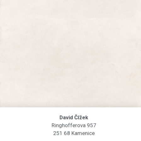
David Čížek
Ringhofferova 957
251 68 Kamenice