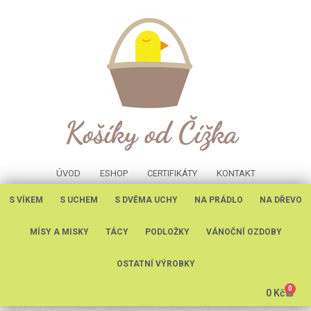
ÚVOD
ESHOP
CERTIFIKÁTY
KONTAKT
S VÍKEM
S UCHEM
S DVĚMA UCHY
NA PRÁDLO
NA DŘEVO
MÍSY A MISKY
TÁCY
PODLOŽKY
VÁNOČNÍ OZDOBY
OSTATNÍ VÝROBKY
0
0
Kč