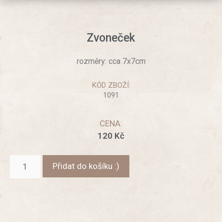
Zvoneček
rozměry: cca 7x7cm
KÓD ZBOŽÍ:
1091
CENA:
120
Kč
Přidat do košíku :)